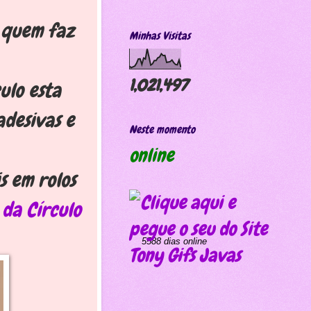
quem faz
Minhas Visitas
1,021,497
ulo esta
adesivas e
Neste momento
online
s em rolos
 da Círculo
5588 dias online