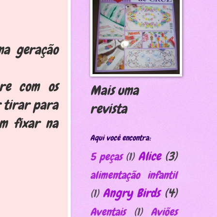
ma geração
pre com os
Mais uma
 tirar para
revista
em fixar na
Aqui você encontra:
Alice
(3)
5 peças
(1)
alimentação infantil
Angry Birds
(4)
(1)
Aventais
(1)
Aviões