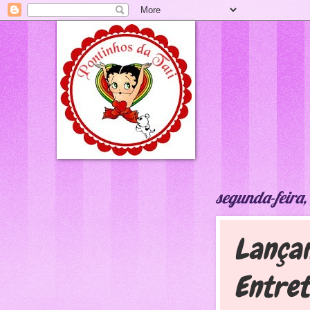
segunda-feira,
Lançam
Entret