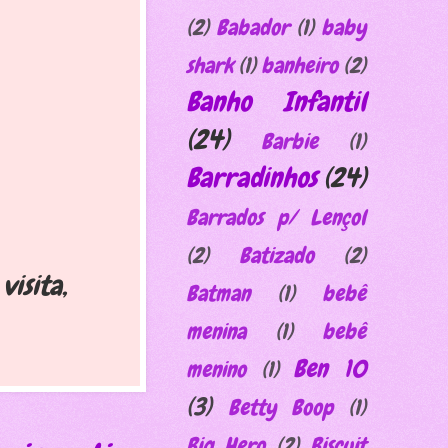
(2)
Babador
(1)
baby
shark
(1)
banheiro
(2)
Banho Infantil
(24)
Barbie
(1)
Barradinhos
(24)
Barrados p/ Lençol
(2)
Batizado
(2)
visita,
Batman
(1)
bebê
menina
(1)
bebê
Ben 10
menino
(1)
(3)
Betty Boop
(1)
Big Hero
(2)
Biscuit