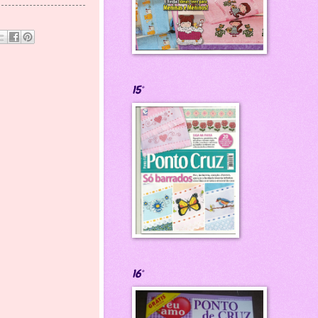
15°
16°