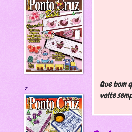
Que bom qu
7°
volte semp