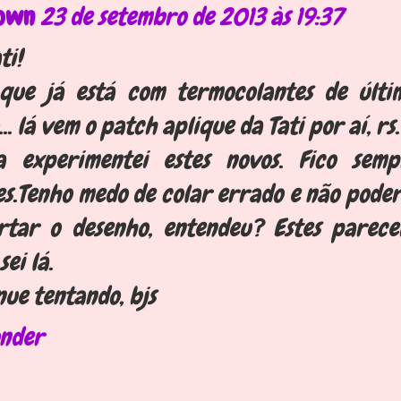
own
23 de setembro de 2013 às 19:37
ti!
que já está com termocolantes de últi
.. lá vem o patch aplique da Tati por aí, rs.
a experimentei estes novos. Fico sem
es.Tenho medo de colar errado e não poder
rtar o desenho, entendeu? Estes parec
sei lá.
nue tentando, bjs
nder