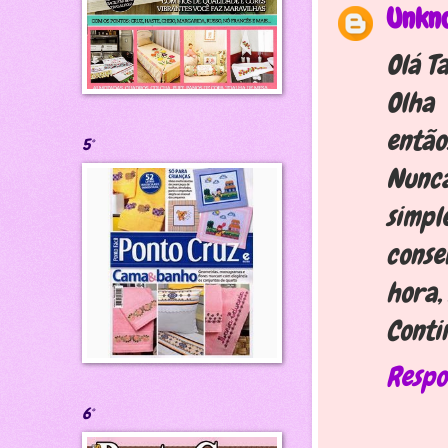
Unkn
Olá Ta
Olha 
então.
5°
Nunc
simpl
conse
hora, 
Conti
Respo
6°