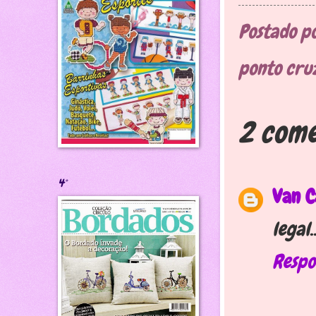
Postado p
ponto cr
2 come
4°
Van C
legal..
Respo