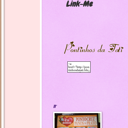
Link-Me
11°