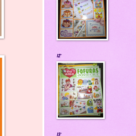
12°
13°